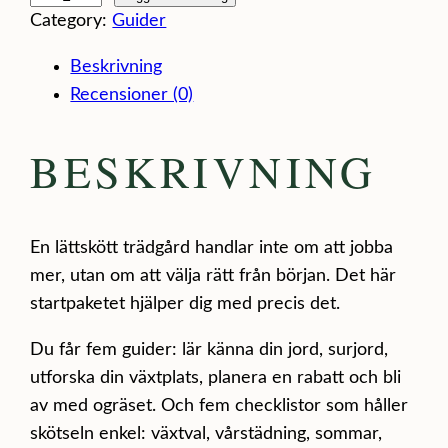
Category:
Guider
t
a
Beskrivning
r
Recensioner (0)
t
p
BESKRIVNING
a
k
e
En lättskött trädgård handlar inte om att jobba
t
mer, utan om att välja rätt från början. Det här
L
startpaketet hjälper dig med precis det.
ä
t
Du får fem guider: lär känna din jord, surjord,
t
utforska din växtplats, planera en rabatt och bli
s
av med ogräset. Och fem checklistor som håller
k
skötseln enkel: växtval, vårstädning, sommar,
ö