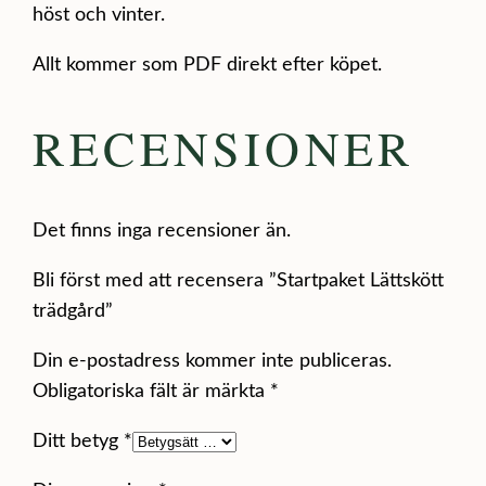
höst och vinter.
t
t
Allt kommer som PDF direkt efter köpet.
t
r
RECENSIONER
ä
d
g
Det finns inga recensioner än.
å
r
Bli först med att recensera ”Startpaket Lättskött
d
trädgård”
m
Din e-postadress kommer inte publiceras.
ä
Obligatoriska fält är märkta
*
n
g
Ditt betyg
*
d