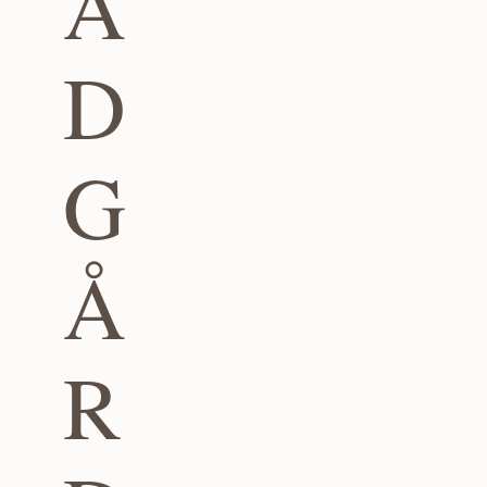
Ä
D
G
Å
R