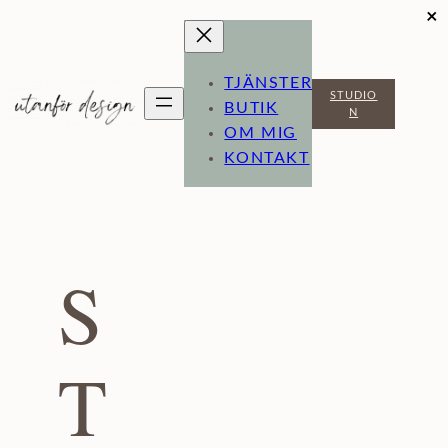
×
Hoppa
till
TJÄNSTER
innehåll
STUDIO
BUTIK
N
OM MIG
KONTAKT
S
T