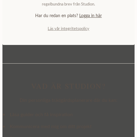
regelbundna brev från Studion.
Har du redan en plats?
Logga in här
Läs vår integritetspolicy
VAD ÄR STUDION?
Din personliga trädgårdsplanerare där du kan:
•
Läsa guider och få inspiration
•
Kommunicera med mig om ditt projekt