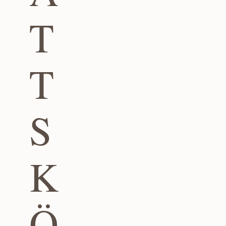
T
T
S
K
Ö