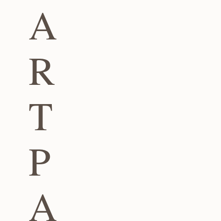
A
R
T
P
A