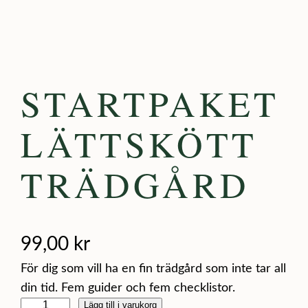
STARTPAKET
LÄTTSKÖTT
TRÄDGÅRD
99,00
kr
För dig som vill ha en fin trädgård som inte tar all
din tid. Fem guider och fem checklistor.
Lägg till i varukorg
S