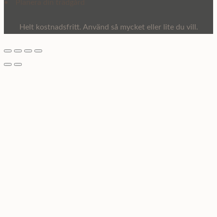
•
Planera din trädgård
Helt kostnadsfritt. Använd så mycket eller lite du vill.