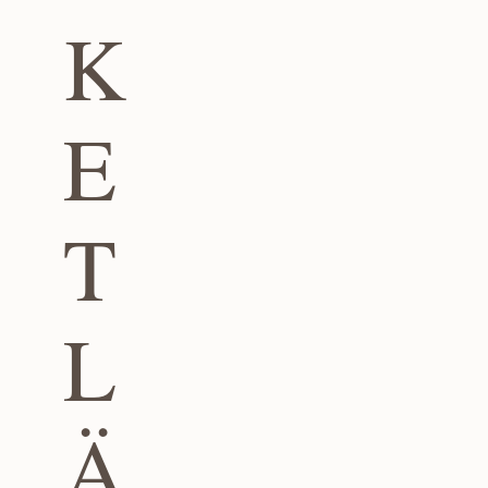
K
E
T
L
Ä