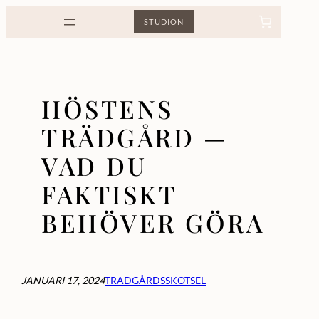
Hoppa
STUDION
till
innehåll
HÖSTENS
TRÄDGÅRD —
VAD DU
FAKTISKT
BEHÖVER GÖRA
JANUARI 17, 2024
TRÄDGÅRDSSKÖTSEL