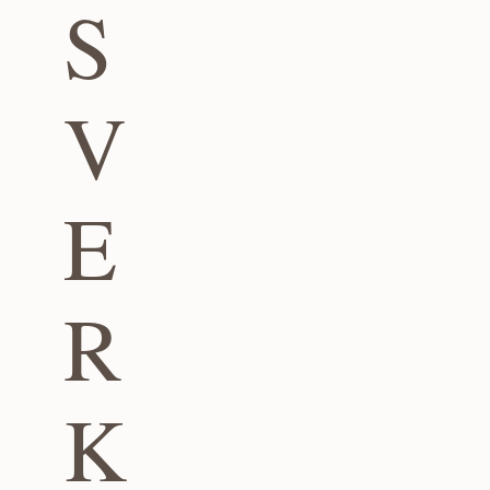
S
V
E
R
K