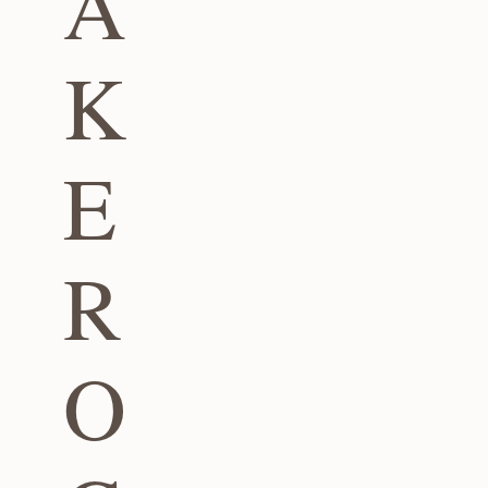
A
K
E
R
O