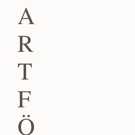
A
R
T
F
Ö