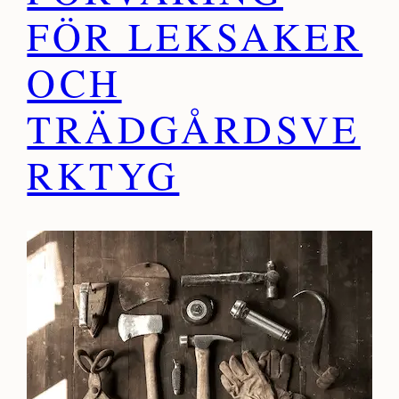
FÖR LEKSAKER
OCH
TRÄDGÅRDSVE
RKTYG