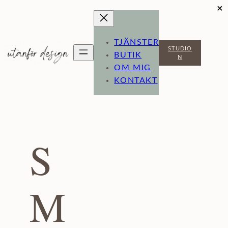
×
Hoppa
till
TJÄNSTER
innehåll
STUDIO
BUTIK
N
OM MIG
KONTAKT
S
M