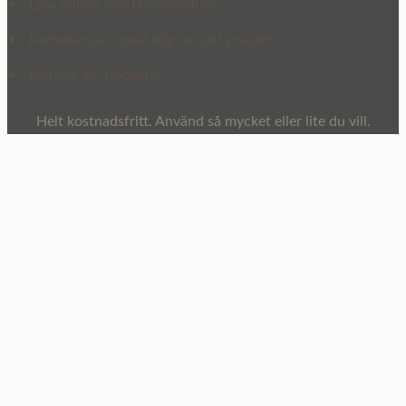
•
Läsa guider och få inspiration
•
Kommunicera med mig om ditt projekt
•
Planera din trädgård
Helt kostnadsfritt. Använd så mycket eller lite du vill.