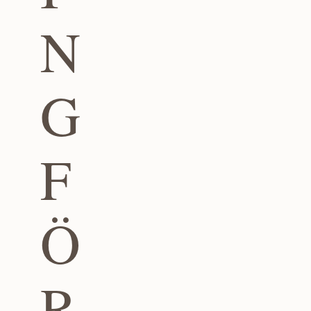
N
G
F
Ö
R