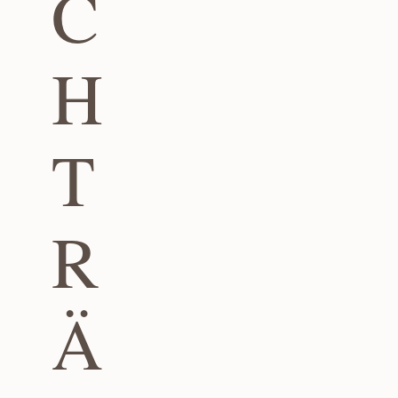
C
H
T
R
Ä