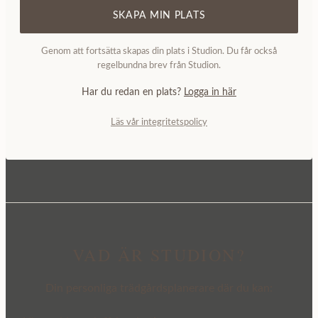
SKAPA MIN PLATS
Genom att fortsätta skapas din plats i Studion. Du får också
regelbundna brev från Studion.
Har du redan en plats?
Logga in här
Läs vår integritetspolicy
VAD ÄR STUDION?
Din personliga trädgårdsplanerare där du kan: