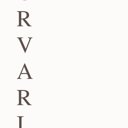
R
V
A
R
I