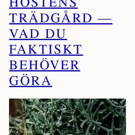
HÖSTENS
TRÄDGÅRD —
VAD DU
FAKTISKT
BEHÖVER
GÖRA