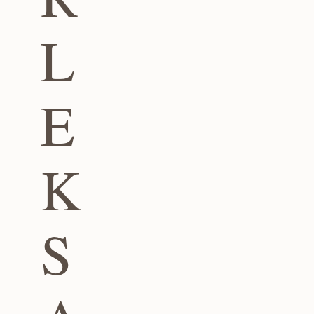
L
E
K
S