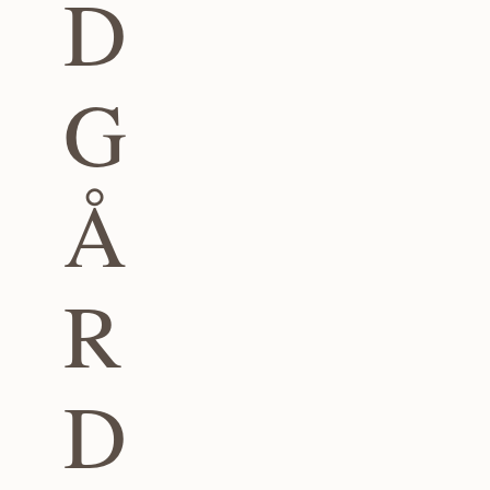
D
G
Å
R
D