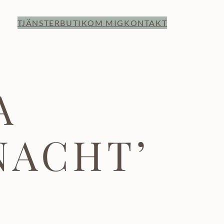
TJÄNSTER
BUTIK
OM MIG
KONTAKT
A
NACHT’