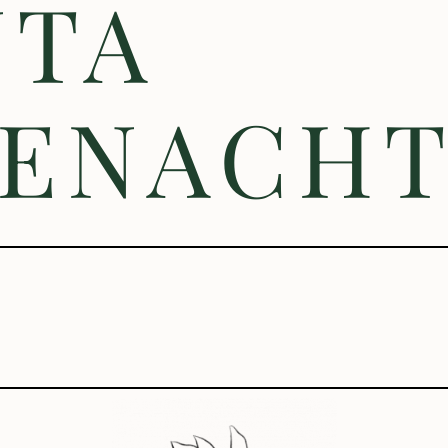
NTA
IENACHT