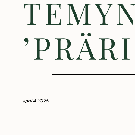
TEMY
’PRÄR
april 4, 2026