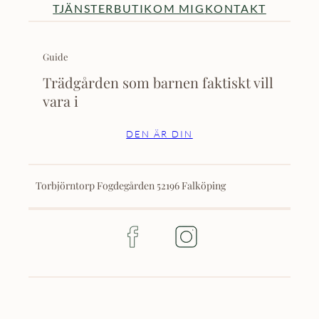
TJÄNSTER
BUTIK
OM MIG
KONTAKT
Guide
Trädgården som barnen faktiskt vill
vara i
DEN ÄR DIN
Torbjörntorp Fogdegården 52196 Falköping