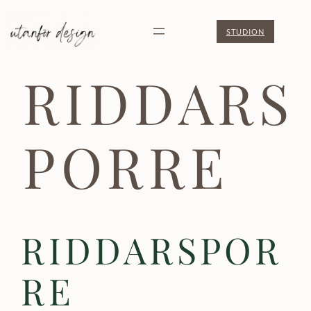
Hoppa
STUDION
till
innehåll
RIDDARS
PORRE
RIDDARSPOR
RE