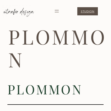
Hoppa
STUDION
till
innehåll
PLOMMO
N
PLOMMON