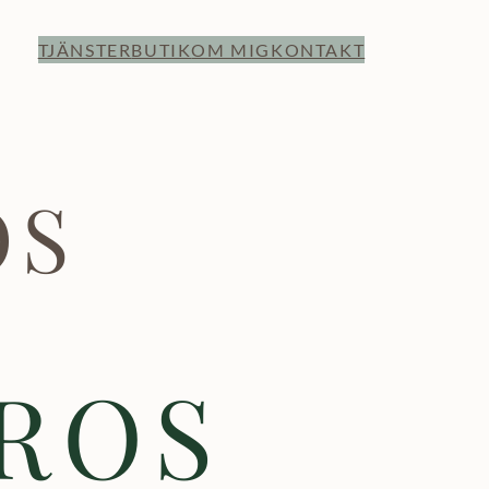
TJÄNSTER
BUTIK
OM MIG
KONTAKT
OS
ROS