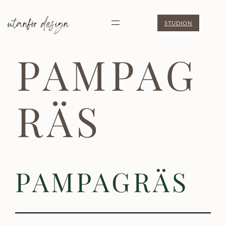
Hoppa
STUDION
till
innehåll
PAMPAG
RÄS
PAMPAGRÄS