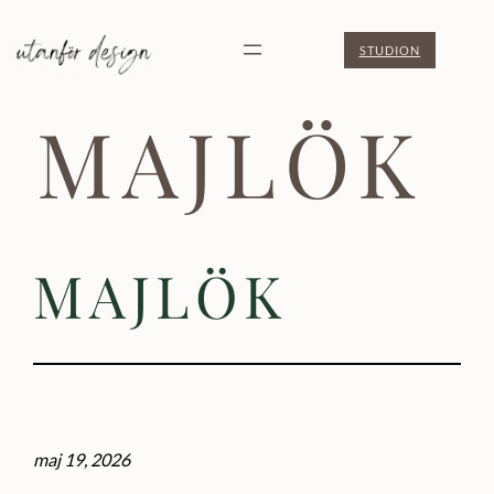
Hoppa
STUDION
till
innehåll
MAJLÖK
MAJLÖK
maj 19, 2026