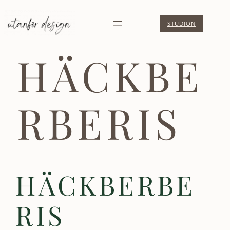
Hoppa
STUDION
till
innehåll
HÄCKBE
RBERIS
HÄCKBERBE
RIS