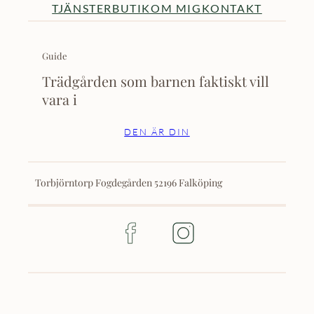
TJÄNSTER
BUTIK
OM MIG
KONTAKT
Guide
Trädgården som barnen faktiskt vill
vara i
DEN ÄR DIN
Torbjörntorp Fogdegården 52196 Falköping