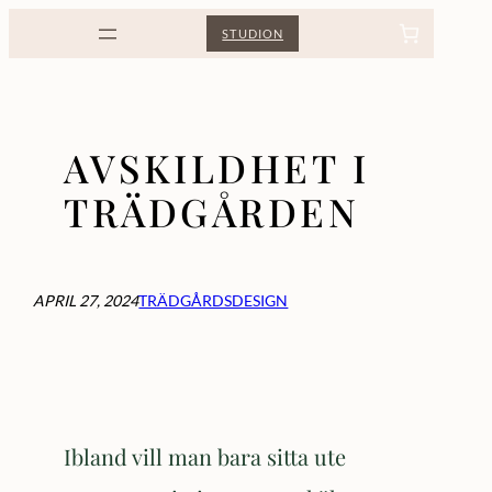
Hoppa
STUDION
till
innehåll
AVSKILDHET I
TRÄDGÅRDEN
APRIL 27, 2024
TRÄDGÅRDSDESIGN
Ibland vill man bara sitta ute