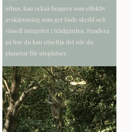
uthus, kan också fungera som effektiv
avskärmning som ger både skydd och
visuell integritet i trädgården. Fundera
på hur du kan utnyttja det när du
planerar för uteplatser.