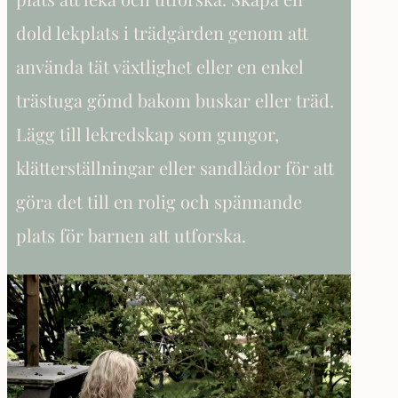
dold lekplats i trädgården genom att
använda tät växtlighet eller en enkel
trästuga gömd bakom buskar eller träd.
Lägg till lekredskap som gungor,
klätterställningar eller sandlådor för att
göra det till en rolig och spännande
plats för barnen att utforska.